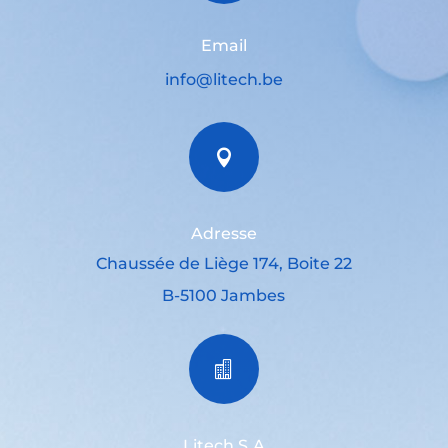
Email
info@litech.be

Adresse
Chaussée de Liège 174, Boite 22
B-5100 Jambes

Litech S.A