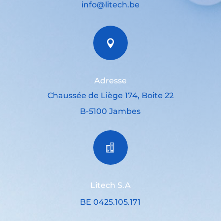
info@litech.be

Adresse
Chaussée de Liège 174, Boite 22
B-5100 Jambes

Litech S.A
BE 0425.105.171