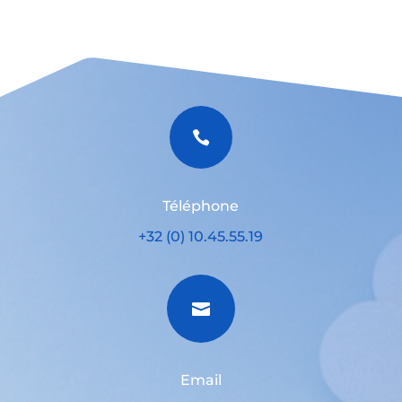

Téléphone
+32 (0) 10.45.55.19

Email