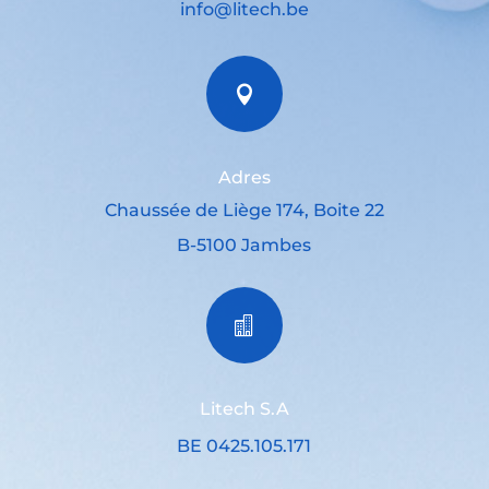
info@litech.be

Adres
Chaussée de Liège 174, Boite 22
B-5100 Jambes

Litech S.A
BE 0425.105.171