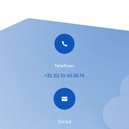

Telefoon
+32 (0) 10.45.55.19

Email